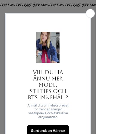
FRAKT 69:- FRI FRAKT ÖVER 1000:-
Frakt & Retur
Om