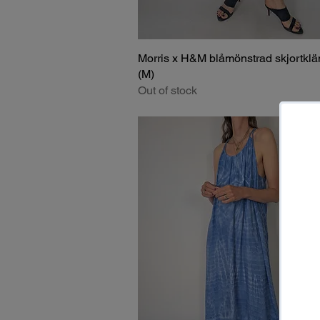
Morris x H&M blåmönstrad skjortklä
(M)
Out of stock