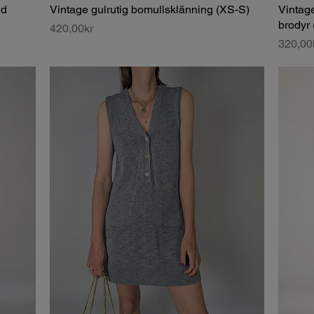
ed
Vintage gulrutig bomullsklänning (XS-S)
Vintage
brodyr 
Price
420,00kr
Price
320,00