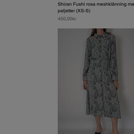
Shiran Fushi rosa meshklänning m
paljetter (XS-S)
Price
450,00kr