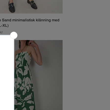
e Sand minimalistisk klänning med
(L-XL)
kr