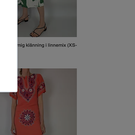
önblommig klänning i linnemix (XS-
stock