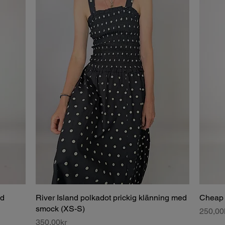
ed
River Island polkadot prickig klänning med
Cheap 
smock (XS-S)
Price
250,00
Price
350,00kr