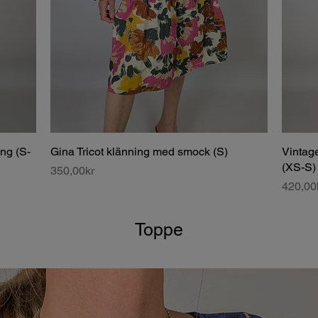
ng (S-
Gina Tricot klänning med smock (S)
Vintage
(XS-S)
Price
350,00kr
Price
420,00
Toppe