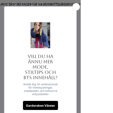
OPLYS "DK10" VED KASSEN FOR 10% VELKOMSTTILLBUD
Levering & Policy
Hvis