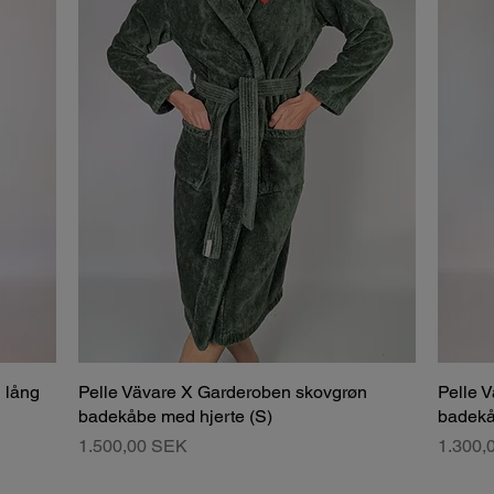
 lång
Pelle Vävare X Garderoben skovgrøn
Pelle 
badekåbe med hjerte (S)
badekå
Pris
Pris
1.500,00 SEK
1.300,