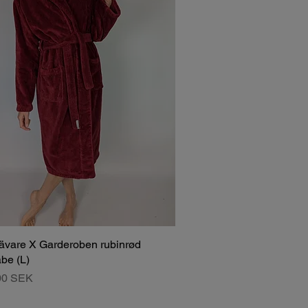
Vävare X Garderoben rubinrød
be (L)
00 SEK