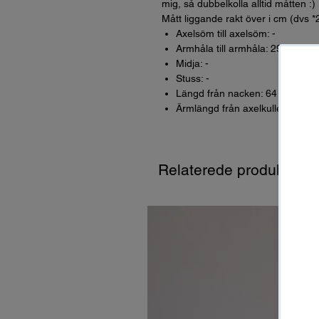
mig, så dubbelkolla alltid måtten :)
Mått liggande rakt över i cm (dvs *
Axelsöm till axelsöm: -
Armhåla till armhåla: 29 ostret
Midja: -
Stuss: -
Längd från nacken: 64
Ärmlängd från axelkullen: -
Relaterede produkter