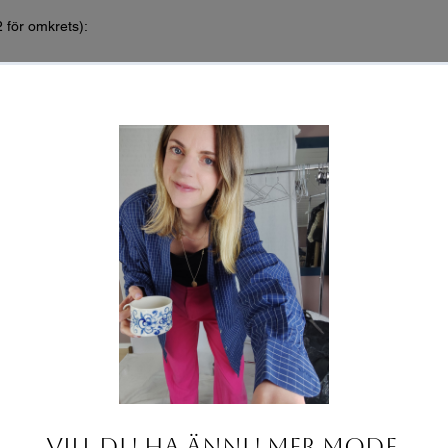
2 för omkrets):
chad