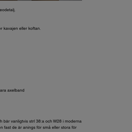
eodetalj.
r kavajen eller koftan.
bara axelband
h bär vanligtvis strl 38:a och W28 i moderna
n fast de är anings för små eller stora för