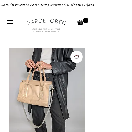
OPLYS "DK10" VED KASSEN FOR 10% VELKOMSTTILLBUD