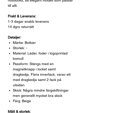
höstlooks, så elegant modell som passar
till allt.
Frakt & Leverans:
1-3 dagar snabb leverans
14 dgrs returrätt
Detaljer:
Märke: Botkier
Storlek: -
Material: Läder, foder i logoprintad
bomull
Passform: Stängs med en
magnetknapp i locket samt
dragkedja. Flera innerfack, varav ett
med dragkedja samt 2 fack på
utsidan.
Skick: Några mindre färgskiftningar
men generellt mycket bra skick
Färg: Beige
Mått & storlek: