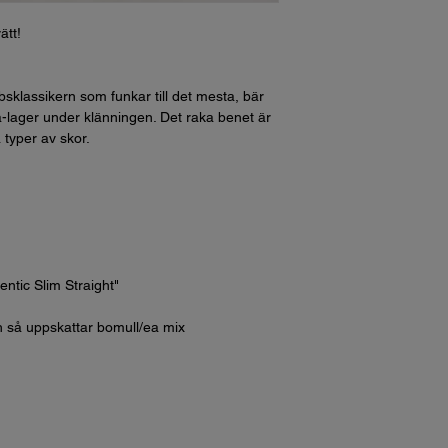
ätt!
sklassikern som funkar till det mesta, bär
-på-lager under klänningen. Det raka benet är
 typer av skor.
ntic Slim Straight"
ch så uppskattar bomull/ea mix