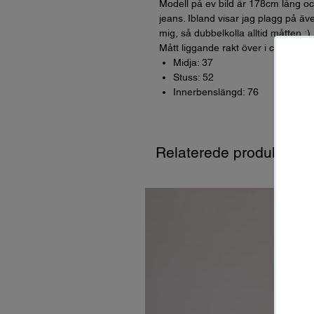
Modell på ev bild är 178cm lång oc
jeans. Ibland visar jag plagg på äve
mig, så dubbelkolla alltid måtten :)
Mått liggande rakt över i cm (dvs *
Midja: 37
Stuss: 52
Innerbenslängd: 76
Relaterede produkter