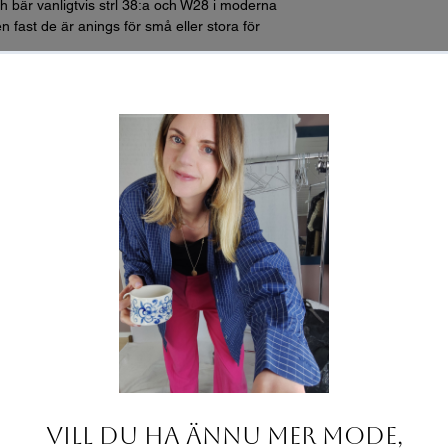
h bär vanligtvis strl 38:a och W28 i moderna
n fast de är anings för små eller stora för
2 för omkrets):