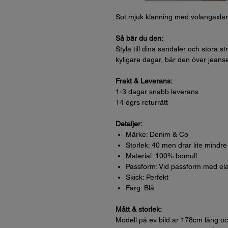
Söt mjuk klänning med volangaxlar 
Så bär du den:
Styla till dina sandaler och stor
kyligare dagar, bär den över jeans
Frakt & Leverans:
1-3 dagar snabb leverans
14 dgrs returrätt
Detaljer:
Märke: Denim & Co
Storlek: 40 men drar lite mindre
Material: 100% bomull
Passform: Vid passform med elas
Skick: Perfekt
Färg: Blå
Mått & storlek:
Modell på ev bild är 178cm lång oc