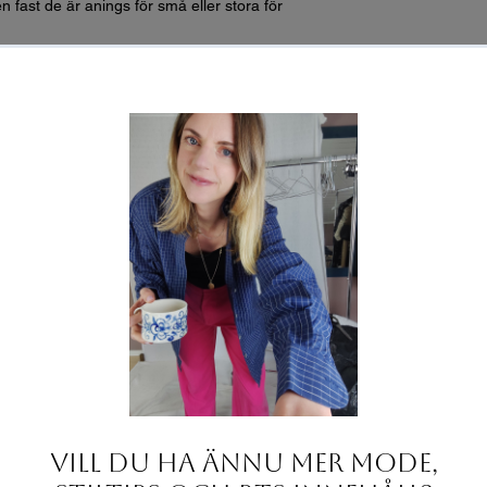
n fast de är anings för små eller stora för
2 för omkrets):