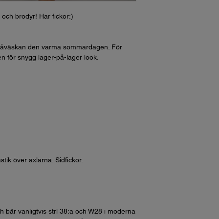
och brodyr! Har fickor:)
a stråväskan den varma sommardagen. För
en för snygg lager-på-lager look.
tik över axlarna. Sidfickor.
h bär vanligtvis strl 38:a och W28 i moderna