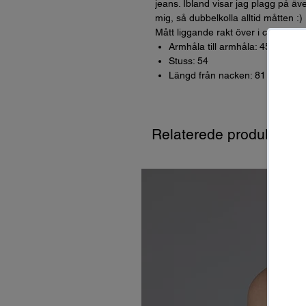
jeans. Ibland visar jag plagg på äve
mig, så dubbelkolla alltid måtten :)
Mått liggande rakt över i cm (dvs *
Armhåla till armhåla: 45
Stuss: 54
Längd från nacken: 81
Relaterede produkter