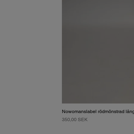
Nowomanslabel rödmönstrad lång
Pris
350,00 SEK