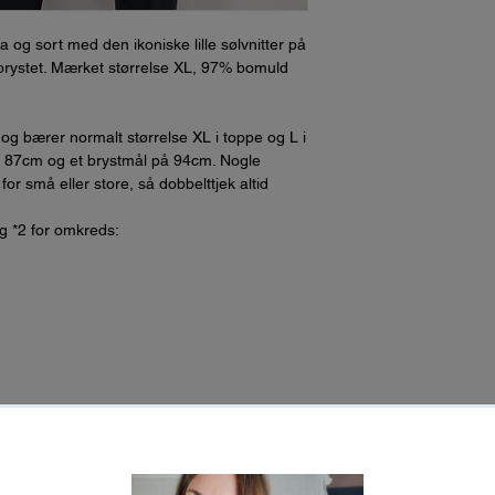
lla og sort med den ikoniske lille sølvnitter på
brystet. Mærket størrelse XL, 97% bomuld
og bærer normalt størrelse XL i toppe og L i
på 87cm og et brystmål på 94cm. Nogle
 for små eller store, så dobbelttjek altid
ag *2 for omkreds: