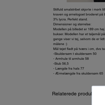
Stilfuld smalstribet skjorte i mørk li
kraven og ørnelogoet broderet på 
3% lycra. Perfekt stand.
Dimensioner og størrelse:
Modellen på billedet er 189 cm høj 
bukser. Modellen har et taljemål 
gange viser vi tøj, selvom de er lidt
målene :)
Mål tøjet fladt på tværs i cm, dvs t
-Skuldersøm t skuldersøm 50
- Armhule til armhule 58
-Stub 56,5
- Længde fra hals 77
- Ærmelængde fra skuldersøm 65
Relaterede produkter