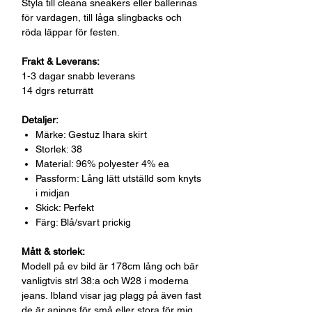
Styla till cleana sneakers eller ballerinas
för vardagen, till låga slingbacks och
röda läppar för festen.
Frakt & Leverans:
1-3 dagar snabb leverans
14 dgrs returrätt
Detaljer:
Märke: Gestuz Ihara skirt
Storlek: 38
Material: 96% polyester 4% ea
Passform: Lång lätt utställd som knyts
i midjan
Skick: Perfekt
Färg: Blå/svart prickig
Mått & storlek:
Modell på ev bild är 178cm lång och bär
vanligtvis strl 38:a och W28 i moderna
jeans. Ibland visar jag plagg på även fast
de är anings för små eller stora för mig,