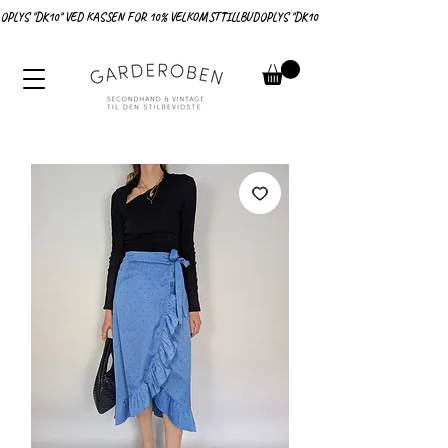
OPLYS "DK10" VED KASSEN FOR 10% VELKOMSTTILLBUD