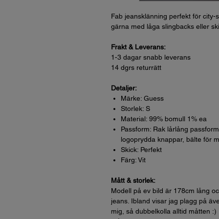
Fab jeansklänning perfekt för city
gärna med låga slingbacks eller sk
Frakt & Leverans:
1-3 dagar snabb leverans
14 dgrs returrätt
Detaljer:
Märke: Guess
Storlek: S
Material: 99% bomull 1% ea
Passform: Rak lårlång passform
logoprydda knappar, bälte för 
Skick: Perfekt
Färg: Vit
Mått & storlek:
Modell på ev bild är 178cm lång oc
jeans. Ibland visar jag plagg på äve
mig, så dubbelkolla alltid måtten :)