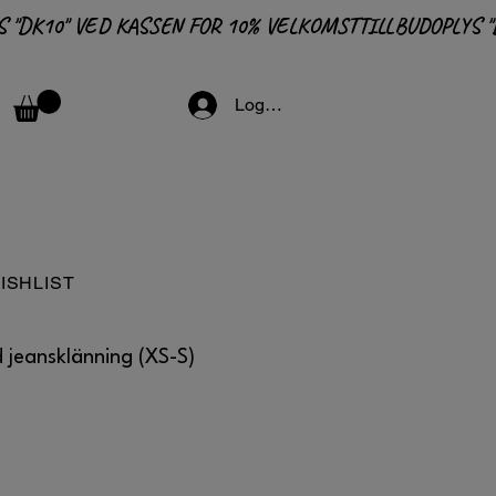
Logga in
ISHLIST
d jeansklänning (XS-S)