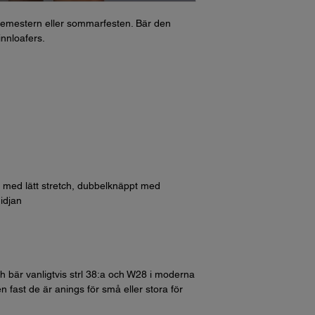
-semestern eller sommarfesten. Bär den
innloafers.
 med lätt stretch, dubbelknäppt med
midjan
h bär vanligtvis strl 38:a och W28 i moderna
n fast de är anings för små eller stora för