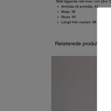
Mått liggande rakt över i cm (dvs *
Armhåla till armhåla: 43
Midja: 38
Stuss: 49
Längd från nacken: 88
Relaterede produkter