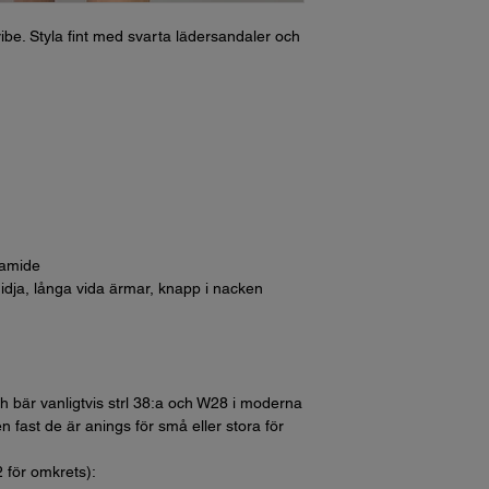
ibe. Styla fint med svarta lädersandaler och
yamide
dja, långa vida ärmar, knapp i nacken
h bär vanligtvis strl 38:a och W28 i moderna
n fast de är anings för små eller stora för
2 för omkrets):