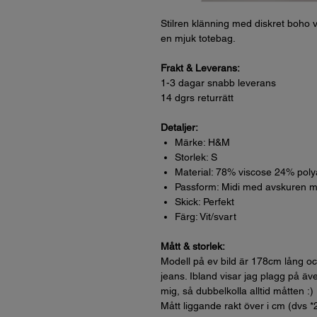
Stilren klänning med diskret boho v
en mjuk totebag.
Frakt & Leverans:
1-3 dagar snabb leverans
14 dgrs returrätt
Detaljer:
Märke: H&M
Storlek: S
Material: 78% viscose 24% pol
Passform: Midi med avskuren mi
Skick: Perfekt
Färg: Vit/svart
Mått & storlek:
Modell på ev bild är 178cm lång oc
jeans. Ibland visar jag plagg på äve
mig, så dubbelkolla alltid måtten :)
Mått liggande rakt över i cm (dvs *