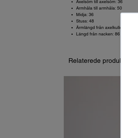
Axelsöm till axelsöm: 36
Armhåla till armhåla: 50
Midja: 36
Stuss: 48
Ärmlängd från axelkullen: 62
Längd från nacken: 86
Relaterede produkter