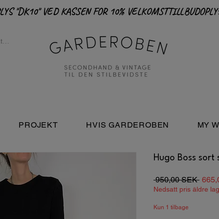
PROJEKT
HVIS GARDEROBEN
MY W
Hugo Boss sort s
Regu
 950,00 SEK 
665,
pris
Nedsatt pris äldre la
Kun 1 tilbage