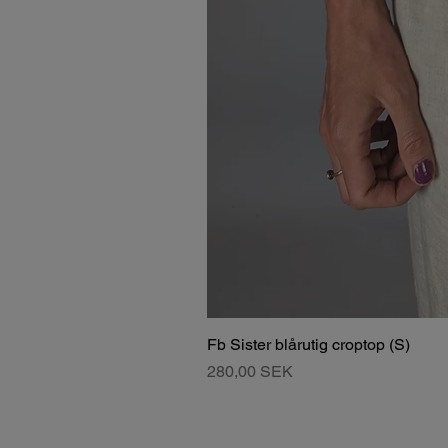
Fb Sister blårutig croptop (S)
Pris
280,00 SEK