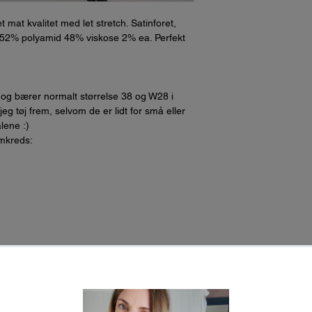
ret mat kvalitet med let stretch. Satinforet,
8. 52% polyamid 48% viskose 2% ea. Perfekt
 og bærer normalt størrelse 38 og W28 i
g tøj frem, selvom de er lidt for små eller
ålene :)
omkreds: