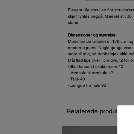
Elegant lille sort i en fint strukture
skjult lynlås bagpå. Mærket str. 3
stand.
Dimensioner og størrelse:
Modellen på billedet er 178 cm høj
moderne jeans. Nogle gange viser je
store til mig, så dobbelttjek altid m
Mål flad lige over i cm dvs. *2 for 
-Skuldersøm t skuldersøm 40
- Armhule til armhule 47
- Talje 40
-Længde fra hals 92
Relaterede produkter