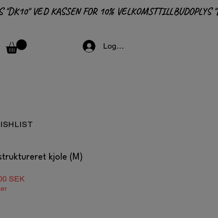
Logga in
ISHLIST
truktureret kjole (M)
lær
Salgspris
00 SEK
ger