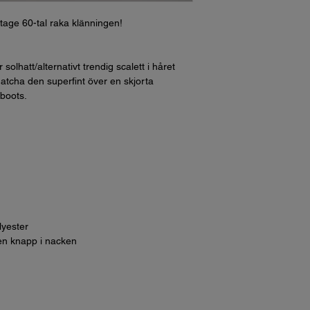
ntage 60-tal raka klänningen!
lhatt/alternativt trendig scalett i håret
atcha den superfint över en skjorta
 boots.
lyester
en knapp i nacken