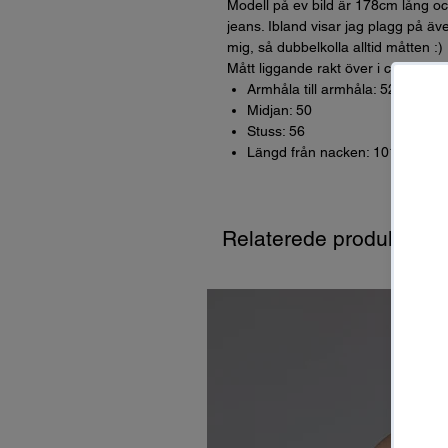
Modell på ev bild är 178cm lång oc
jeans. Ibland visar jag plagg på äve
mig, så dubbelkolla alltid måtten :)
Mått liggande rakt över i cm (dvs *
Armhåla till armhåla: 52
Midjan: 50
Stuss: 56
Längd från nacken: 101
Relaterede produkter