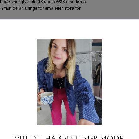
h bär vanligtvis strl 38:a och W28 i moderna
n fast de är anings för små eller stora för
2 för omkrets):