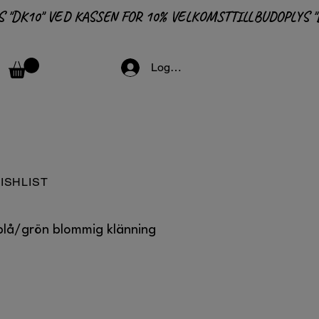
Logga in
ISHLIST
blå/grön blommig klänning