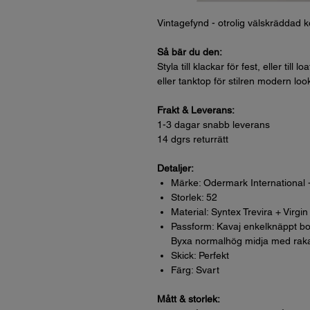
Vintagefynd - otrolig välskräddad ko
Så bär du den:
Styla till klackar för fest, eller till 
eller tanktop för stilren modern loo
Frakt & Leverans:
1-3 dagar snabb leverans
14 dgrs returrätt
Detaljer:
Märke: Odermark International
Storlek: 52
Material: Syntex Trevira + Virgin
Passform: Kavaj enkelknäppt bo
Byxa normalhög midja med rak
Skick: Perfekt
Färg: Svart
Mått & storlek: