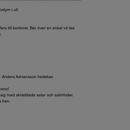
stym i ull.
loafers till kontoret. Bär över en enkel vit tee
k.
 - Anders Adriansson hedekas
 wool
xig med skräddade axlar och satinfoder.
a ben.