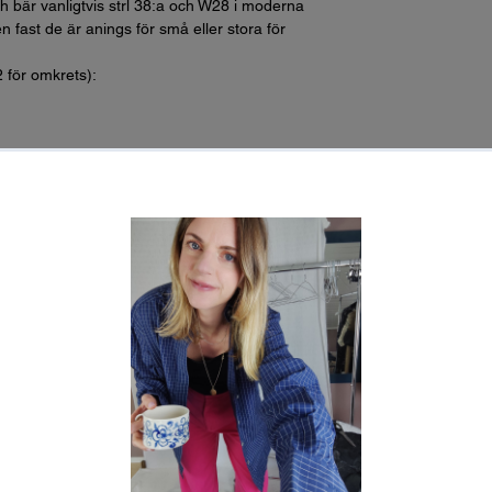
h bär vanligtvis strl 38:a och W28 i moderna
n fast de är anings för små eller stora för
2 för omkrets):