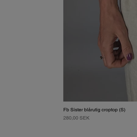
Fb Sister blårutig croptop (S)
Pris
280,00 SEK