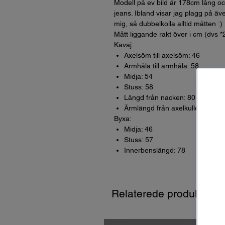
Modell på ev bild är 178cm lång oc
jeans. Ibland visar jag plagg på äve
mig, så dubbelkolla alltid måtten :)
Mått liggande rakt över i cm (dvs *
Kavaj:
Axelsöm till axelsöm: 46
Armhåla till armhåla: 58
Midja: 54
Stuss: 58
Längd från nacken: 80
Ärmlängd från axelkullen: 64,5
Byxa:
Midja: 46
Stuss: 57
Innerbenslängd: 78
Relaterede produkter