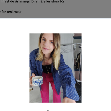
n fast de är anings för små eller stora för
2 för omkrets):