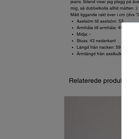
jeans. Ibland visar jag plagg på äve
mig, så dubbelkolla alltid måtten :)
Mått liggande rakt över i cm (dvs *
Axelsöm till axelsöm: 53
Armhåla till armhåla: 49
Midja: -
Stuss: 43 nederkant
Längd från nacken: 59
Ärmlängd från axelkullen: 50
Relaterede produkter