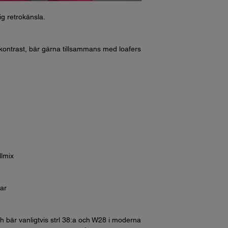
ig retrokänsla.
in kontrast, bär gärna tillsammans med loafers
llmix
ar
h bär vanligtvis strl 38:a och W28 i moderna