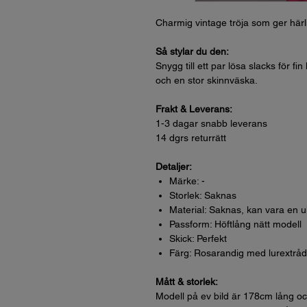
Charmig vintage tröja som ger härl
Så stylar du den:
Snygg till ett par lösa slacks för f
och en stor skinnväska.
Frakt & Leverans:
1-3 dagar snabb leverans
14 dgrs returrätt
Detaljer:
Märke: -
Storlek: Saknas
Material: Saknas, kan vara en u
Passform: Höftlång nätt modell
Skick: Perfekt
Färg: Rosarandig med lurextråd
Mått & storlek:
Modell på ev bild är 178cm lång oc