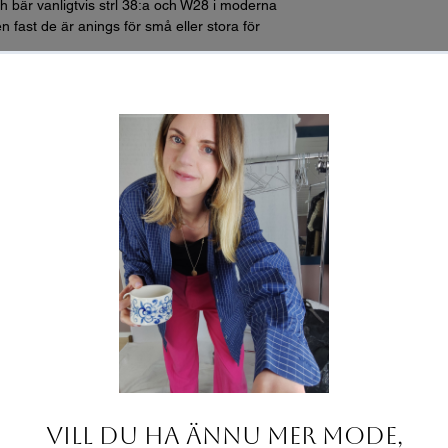
h bär vanligtvis strl 38:a och W28 i moderna
n fast de är anings för små eller stora för
2 för omkrets):