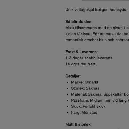
Unik vintagekjol troligen hemsydd, 
Så bär du den:
Mixa tillsammans med en clean t-shi
kjolen får lysa. För att maxa det 
romantisk crochet blus och snörsa
Frakt & Leverans:
1-3 dagar snabb leverans
14 dgrs returrätt
Detaljer:
Märke: Omärkt
Storlek: Saknas
Material: Saknas, uppskattar bo
Passform: Midjan men vid lång k
Skick: Perfekt skick
Färg: Mönstad
Mått & storlek: