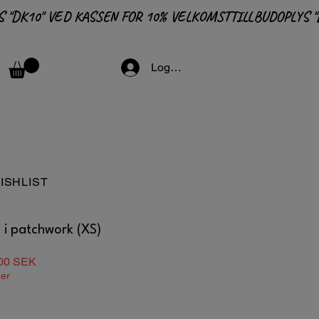
Logga in
ISHLIST
 i patchwork (XS)
lær
Salgspris
00 SEK
ger