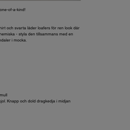
one-of-a-kind!
rt och svarta läder loafers för ren look där
bohemiska - styla den tillsammans med en
ndaler i mocka.
mull
jol. Knapp och dold dragkedja i midjan