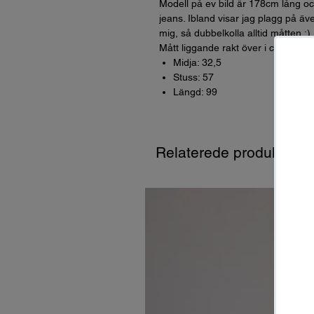
Modell på ev bild är 178cm lång oc
jeans. Ibland visar jag plagg på äve
mig, så dubbelkolla alltid måtten :)
Mått liggande rakt över i cm (dvs *
Midja: 32,5
Stuss: 57
Längd: 99
Relaterede produkter