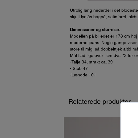
Utrolig lang nederdel i det blødeste
skjult lynlås bagpå, satinforet, sli
Dimensioner og størrelse:
Modellen på billedet er 178 cm høj
moderne jeans. Nogle gange viser je
store til mig, så dobbelttjek altid m
Mål flad lige over i cm dvs. *2 for 
-Talje 34, strakt ca. 39
- Stub 47
-Længde 101
Relaterede produkter