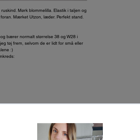
 ruskind. Mørk blommelilla. Elastik i taljen og
ds foran. Mærket Utzon, læder. Perfekt stand.
 og bærer normalt størrelse 38 og W28 i
g tøj frem, selvom de er lidt for små eller
ålene :)
omkreds: