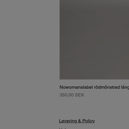
Nowomanslabel rödmönstrad lång
Pris
350,00 SEK
Levering & Policy