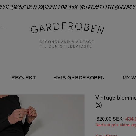
PROJEKT
HVIS GARDEROBEN
MY W
Vintage blommel
(S)
Regu
 620,00 SEK 
434,
pris
Nedsatt pris äldre la