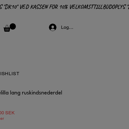
Logga in
ISHLIST
illa lang ruskindsnederdel
lær
Salgspris
00 SEK
ger