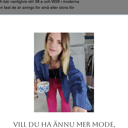
h bär vanligtvis strl 38:a och W28 i moderna
n fast de är anings för små eller stora för
2 för omkrets):