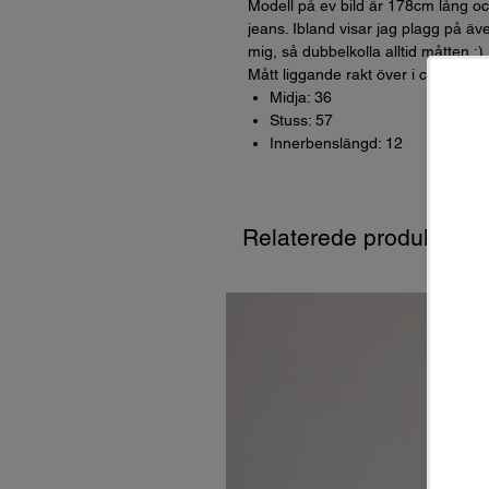
Modell på ev bild är 178cm lång oc
jeans. Ibland visar jag plagg på äve
mig, så dubbelkolla alltid måtten :)
Mått liggande rakt över i cm (dvs *
Midja: 36
Stuss: 57
Innerbenslängd: 12
Relaterede produkter