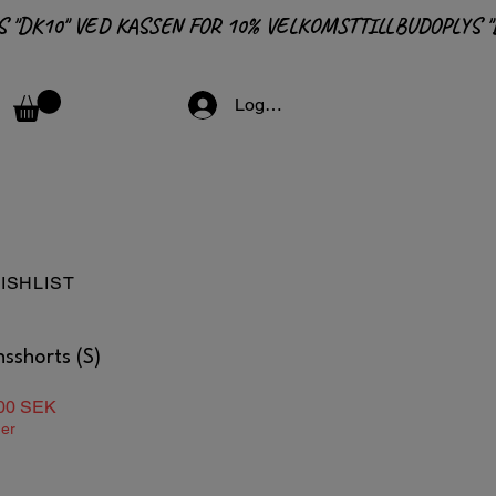
Logga in
ISHLIST
sshorts (S)
lær
Salgspris
00 SEK
ger