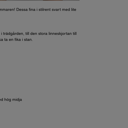
maren! Dessa fina i stilrent svart med lite
ädgården, till den stora linneskjortan till
ka ta en fika i stan.
ed hög midja