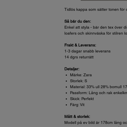
Tidlös kappa som sätter tonen för 
Så bär du den:
Enkel att styla - bär den tex över 
loafers och skinnväska för stilren l
Frakt & Leverans:
1-3 dagar snabb leverans
14 dgrs returrätt
Detaljer:
Märke: Zara
Storlek: S
Material: 33% ull 28% bomull 
Passform: Lång och rak enkelk
Skick: Perfekt
Färg: Vit
Mått & storlek:
Modell på ev bild är 178cm lång oc