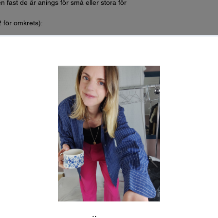
n fast de är anings för små eller stora för
2 för omkrets):