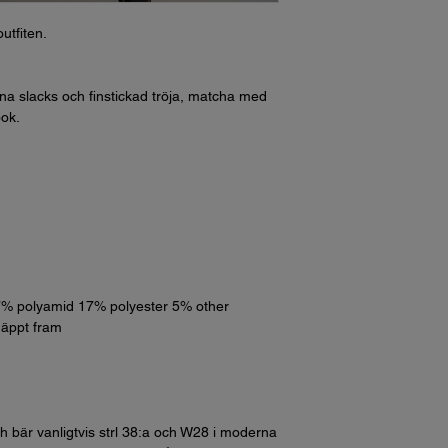
outfiten.
dina slacks och finstickad tröja, matcha med
ook.
17% polyamid 17% polyester 5% other
näppt fram
h bär vanligtvis strl 38:a och W28 i moderna