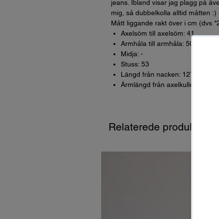
jeans. Ibland visar jag plagg på äve
mig, så dubbelkolla alltid måtten :)
Mått liggande rakt över i cm (dvs *
Axelsöm till axelsöm: 41
Armhåla till armhåla: 50
Midja: -
Stuss: 53
Längd från nacken: 127
Ärmlängd från axelkullen: 60
Relaterede produkter