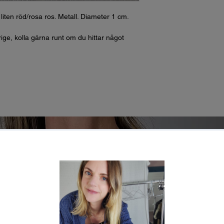
iten röd/rosa ros. Metall. Diameter 1 cm.
rige, kolla gärna runt om du hittar något