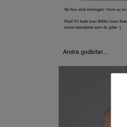
Så fina små örhängen i form av en l
Psst! Fri frakt över 800kr inom Sve
annat återälskat som du gillar :)
Andra godbitar...