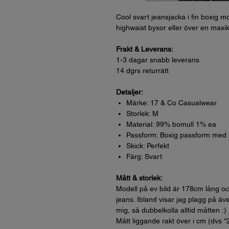
Cool svart jeansjacka i fin boxig m
highwaist byxor eller över en max
Frakt & Leverans:
1-3 dagar snabb leverans
14 dgrs returrätt
Detaljer:
Märke: 17 & Co Casualwear
Storlek: M
Material: 99% bomull 1% ea
Passform: Boxig passform med
Skick: Perfekt
Färg: Svart
Mått & storlek:
Modell på ev bild är 178cm lång oc
jeans. Ibland visar jag plagg på äve
mig, så dubbelkolla alltid måtten :)
Mått liggande rakt över i cm (dvs *