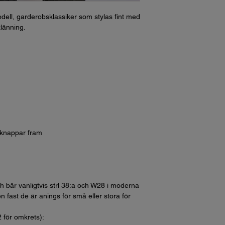
odell, garderobsklassiker som stylas fint med
iklänning.
 knappar fram
h bär vanligtvis strl 38:a och W28 i moderna
n fast de är anings för små eller stora för
2 för omkrets):