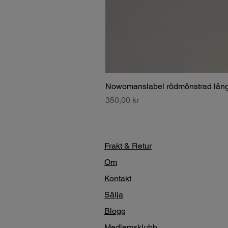
Nowomanslabel rödmönstrad lång
Pris
350,00 kr
Frakt & Retur
Om
Kontakt
Sälja
Blogg
Medlemsklubb