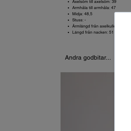
Axelsöm till axelsöm: 39
Armhåla till armhåla: 47
Midja: 48,5
Stuss: -
Ärmlängd från axelkullen: 58
Längd från nacken: 51
Andra godbitar...