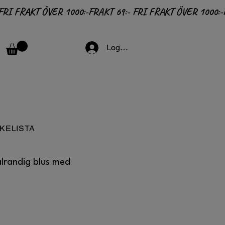
Logga in
KELISTA
lrandig blus med