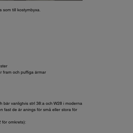
ns som till kostymbyxa.
ster
r fram och puffiga ärmar
h bär vanligtvis strl 38:a och W28 i moderna
n fast de är anings för små eller stora för
2 för omkrets):