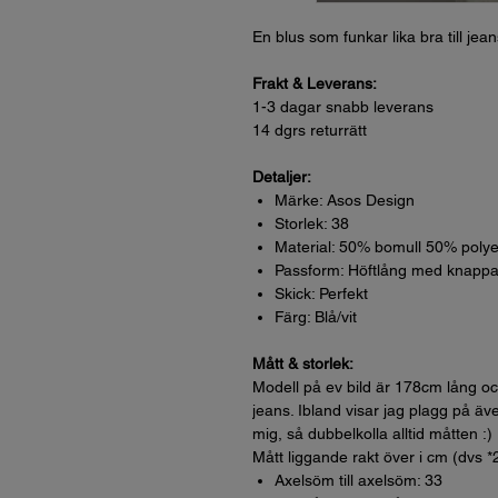
En blus som funkar lika bra till jea
Frakt & Leverans:
1-3 dagar snabb leverans
14 dgrs returrätt
Detaljer:
Märke: Asos Design
Storlek: 38
Material: 50% bomull 50% polye
Passform: Höftlång med knappa
Skick: Perfekt
Färg: Blå/vit
Mått & storlek:
Modell på ev bild är 178cm lång oc
jeans. Ibland visar jag plagg på äve
mig, så dubbelkolla alltid måtten :)
Mått liggande rakt över i cm (dvs *
Axelsöm till axelsöm: 33