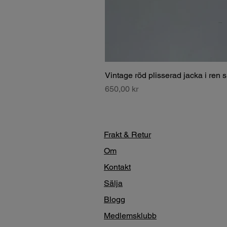
Vintage röd plisserad jacka i ren 
Pris
650,00 kr
Frakt & Retur
Om
Kontakt
Sälja
Blogg
Medlemsklubb