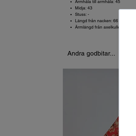
Armhåla till armhåla: 45
Midja: 43
Stuss: -
Längd från nacken: 66
Ärmlängd från axelkullen: 69
Andra godbitar...