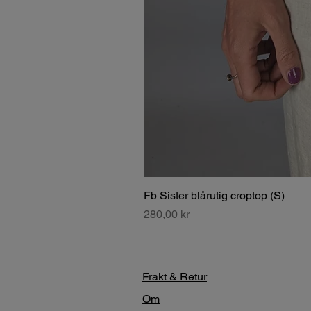
Fb Sister blårutig croptop (S)
Pris
280,00 kr
Frakt & Retur
Om