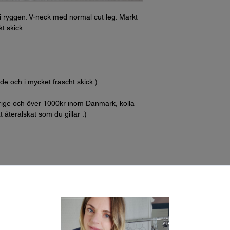
 i ryggen. V-neck med normal cut leg. Märkt
t skick.
ade och i mycket fräscht skick:)
erige och över 1000kr inom Danmark, kolla
 återälskat som du gillar :)