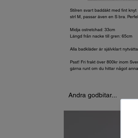
Stilren svart baddäkt med fint knyt
strl M, passar även en S bra. Perfek
Midja ostretchad: 33cm
Längd från nacke till gren: 65cm
Alla badkläder är självklart nytvätt
Psst! Fri frakt över 800kr inom Sv
gärna runt om du hittar något annat
Andra godbitar...