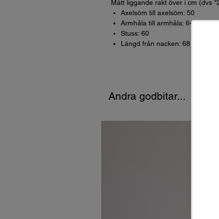
Mått liggande rakt över i cm (dvs *
Axelsöm till axelsöm: 50
Armhåla till armhåla: 64
Stuss: 60
Längd från nacken: 68
Andra godbitar...