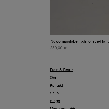
Nowomanslabel rödmönstrad lång
Pris
350,00 kr
Frakt & Retur
Om
Kontakt
Sälja
Blogg
Medlemsklubb