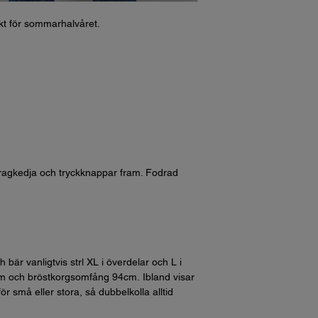
ekt för sommarhalvåret.
agkedja och tryckknappar fram. Fodrad
bär vanligtvis strl XL i överdelar och L i
m och bröstkorgsomfång 94cm. Ibland visar
ör små eller stora, så dubbelkolla alltid