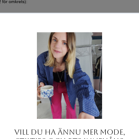
2 för omkrets):