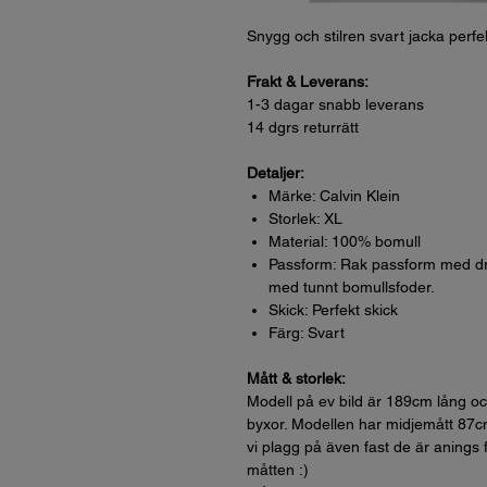
Snygg och stilren svart jacka perf
Frakt & Leverans:
1-3 dagar snabb leverans
14 dgrs returrätt
Detaljer:
Märke: Calvin Klein
Storlek: XL
Material: 100% bomull
Passform: Rak passform med dr
med tunnt bomullsfoder.
Skick: Perfekt skick
Färg: Svart
Mått & storlek:
Modell på ev bild är 189cm lång och 
byxor. Modellen har midjemått 87c
vi plagg på även fast de är anings f
måtten :)