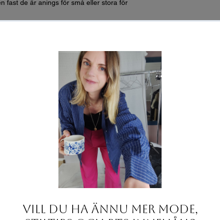
n fast de är anings för små eller stora för
2 för omkrets):