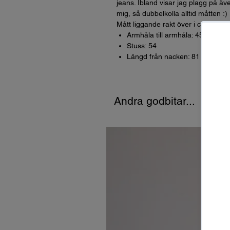
jeans. Ibland visar jag plagg på äve
mig, så dubbelkolla alltid måtten :)
Mått liggande rakt över i cm (dvs *
Armhåla till armhåla: 45
Stuss: 54
Längd från nacken: 81
Andra godbitar...