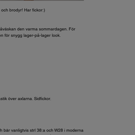
och brodyr! Har fickor:)
a stråväskan den varma sommardagen. För
en för snygg lager-på-lager look.
tik över axlarna. Sidfickor.
h bär vanligtvis strl 38:a och W28 i moderna