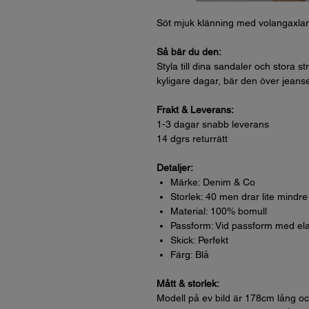
Söt mjuk klänning med volangaxlar 
Så bär du den:
Styla till dina sandaler och stor
kyligare dagar, bär den över jeans
Frakt & Leverans:
1-3 dagar snabb leverans
14 dgrs returrätt
Detaljer:
Märke: Denim & Co
Storlek: 40 men drar lite mindre
Material: 100% bomull
Passform: Vid passform med elas
Skick: Perfekt
Färg: Blå
Mått & storlek:
Modell på ev bild är 178cm lång oc