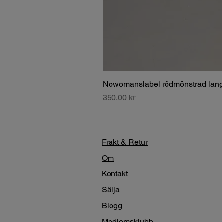
Nowomanslabel rödmönstrad lång
Pris
350,00 kr
Frakt & Retur
Om
Kontakt
Sälja
Blogg
Medlemsklubb