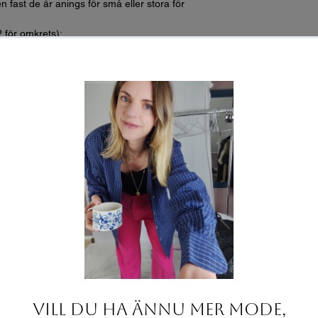
n fast de är anings för små eller stora för
2 för omkrets):