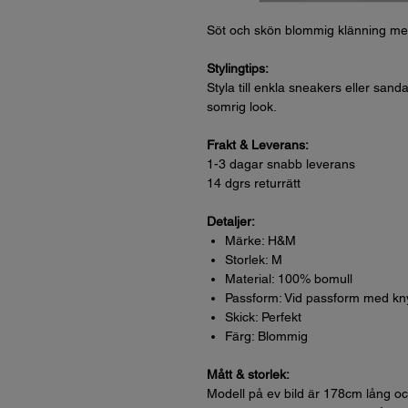
Söt och skön blommig klänning m
Stylingtips:
Styla till enkla sneakers eller sand
somrig look.
Frakt & Leverans:
1-3 dagar snabb leverans
14 dgrs returrätt
Detaljer:
Märke: H&M
Storlek: M
Material: 100% bomull
Passform: Vid passform med kny
Skick: Perfekt
Färg: Blommig
Mått & storlek:
Modell på ev bild är 178cm lång oc