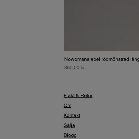
Nowomanslabel rödmönstrad lång
Pris
350,00 kr
Frakt & Retur
Om
Kontakt
Sälja
Blogg