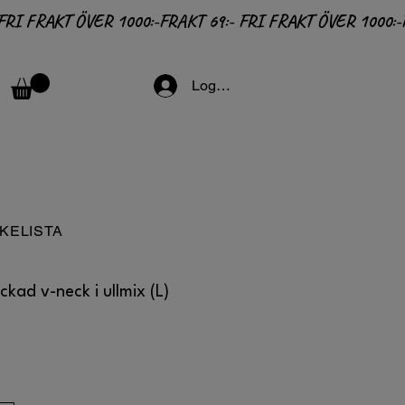
Logga in
KELISTA
ickad v-neck i ullmix (L)