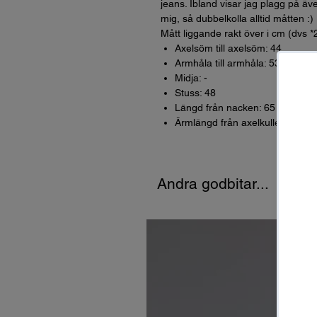
jeans. Ibland visar jag plagg på äve
mig, så dubbelkolla alltid måtten :)
Mått liggande rakt över i cm (dvs *
Axelsöm till axelsöm: 44
Armhåla till armhåla: 53
Midja: -
Stuss: 48
Längd från nacken: 65
Ärmlängd från axelkullen: 64
Andra godbitar...