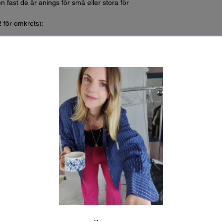
n fast de är anings för små eller stora för
2 för omkrets):