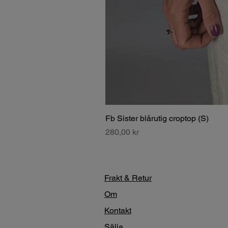
Fb Sister blårutig croptop (S)
Pris
280,00 kr
Frakt & Retur
Om
Kontakt
Sälja