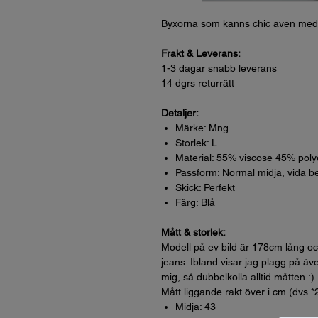
Byxorna som känns chic även med 
Frakt & Leverans:
1-3 dagar snabb leverans
14 dgrs returrätt
Detaljer:
Märke: Mng
Storlek: L
Material: 55% viscose 45% poly
Passform: Normal midja, vida ben
Skick: Perfekt
Färg: Blå
Mått & storlek:
Modell på ev bild är 178cm lång oc
jeans. Ibland visar jag plagg på äve
mig, så dubbelkolla alltid måtten :)
Mått liggande rakt över i cm (dvs *
Midja: 43