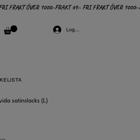
Logga in
KELISTA
ida satinslacks (L)