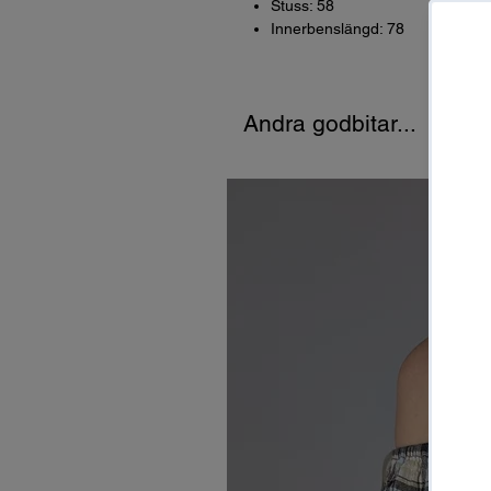
Stuss: 58
Innerbenslängd: 78
Andra godbitar...