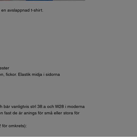
en avslappnad t-shirt.
ester
, fickor. Elastik midja i sidorna
h bär vanligtvis strl 38:a och W28 i moderna
n fast de är anings för små eller stora för
2 för omkrets):