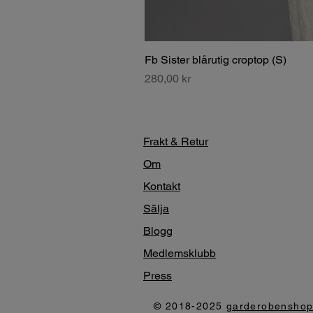
Fb Sister blårutig croptop (S)
Pris
280,00 kr
Frakt & Retur
Om
Kontakt
Sälja
Blogg
Medlemsklubb
Press
© 2018-2025
garderobensho