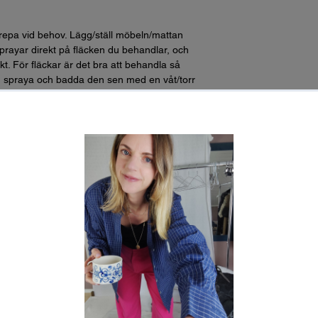
epa vid behov. Lägg/ställ möbeln/mattan
sprayar direkt på fläcken du behandlar, och
t. För fläckar är det bra att behandla så
n, spraya och badda den sen med en våt/torr
t undvika att den pressas in i textilfibern. Se
weden.com/textilecare
 bakteriekultur, parfym, konserveringsmedel
ållbarhet: Öppnad flaska är hållbar i 2 år.
ukter. Normal rumstemperatur, ej i direkt
 är lätt biologiskt nedbrytbar. Förpackningen
 och källsorteras som hård plastförpackning.