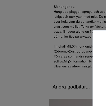
Så här gör du;
Häng upp plagget, spraya och uppr
luftigt och täck ytan med mist. Du 
över hela ytan du behandlar mot luk
snart som möjligt. Torka av fläcke
trasa. Gnugga aldrig en fläck, för at
gärna fler tips på www.pureeffects
Innehåll: &lt;5% non-jonisk tensid,
(2-bromo-2-nitropropane-1,3-diol).H
Förvaras som andra rengöringsprod
solljus.Miljöinformation: Produkten
tillverkas av återvinningsbar plast
Andra godbitar...