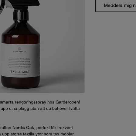
Meddela mig nä
rsmarta rengöringsspray hos Garderoben!
t upp dina plagg utan att du behöver tvätta
doften Nordic Oak, perfekt för frekvent
upp större textila ytor som tex möbler.