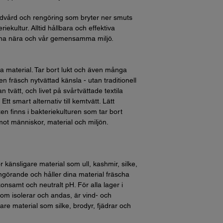
ädvård och rengöring som bryter ner smuts
iekultur. Alltid hållbara och effektiva
ina nära och vår gemensamma miljö.
ila material. Tar bort lukt och även många
en fräsch nytvättad känsla - utan traditionell
n tvätt, och livet på svårtvättade textila
tt smart alternativ till kemtvätt. Lätt
n finns i bakteriekulturen som tar bort
ll mot människor, material och miljön.
ör känsligare material som ull, kashmir, silke,
ngörande och håller dina material fräscha
onsamt och neutralt pH. För alla lager i
 som isolerar och andas, är vind- och
are material som silke, brodyr, fjädrar och