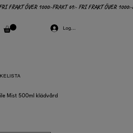
Logga in
KELISTA
tile Mist 500ml klädvård