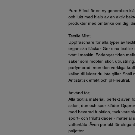
Pure Effect är en ny generation kl
och lukt med hjälp av en aktiv bakter
produkter med omtanke om dig, d
Textile Mist;
Uppfräschare för alla typer av text
organiska fläckar. Ger dina textiler 
tvätt i maskin. Förlänger tiden mella
saker som möbler, skor, utrustning. E
parfymerad, men den verkliga krafte
källan till lukter du inte gillar. Snä
Antistatisk effekt och pH-neutral.
Använd för;
Alla textila material, perfekt även f
siden, dun och sportkläder. Djupre
med bevarad funktion, tack vare sk
sport- och friluftskläder - material
vattentäta. Även perfekt för elegant
paljetter.