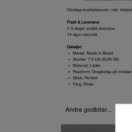
Otroliga kvalitetsboots i rött, inkö
Frakt & Leverans:
1-3 dagar snabb leverans
14 dgrs returrätt
Detaljer:
Märke: Made in Brazil
Storlek: 7,5 US (EUR 38)
Material: Läder
Passform: Dragkedja på insidan
Skick: Perfekt
Färg: Röda
Andra godbitar...