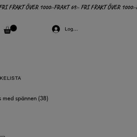
Logga in
KELISTA
s med spännen (38)