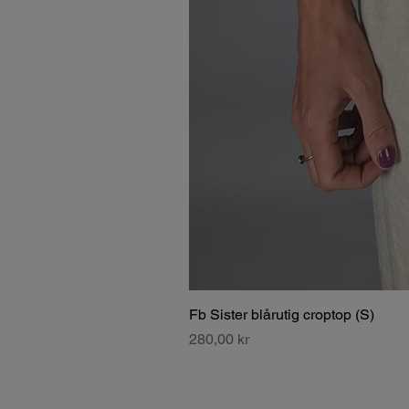
Fb Sister blårutig croptop (S)
Pris
280,00 kr