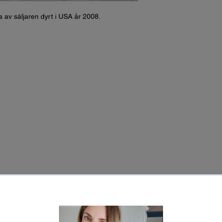
pta av säljaren dyrt i USA år 2008.