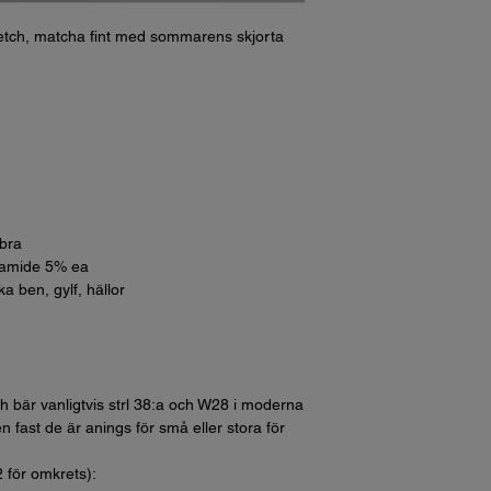
retch, matcha fint med sommarens skjorta
bra
lyamide 5% ea
a ben, gylf, hällor
h bär vanligtvis strl 38:a och W28 i moderna
n fast de är anings för små eller stora för
2 för omkrets):