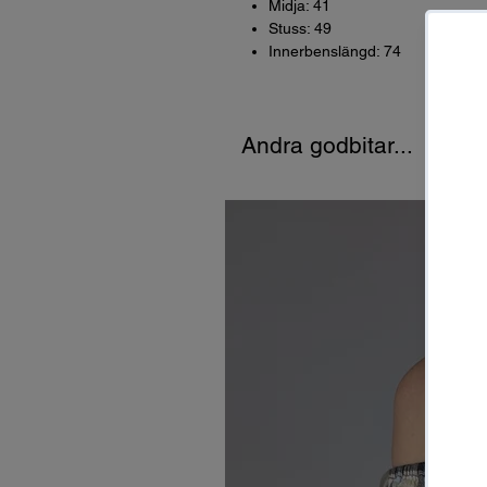
Midja: 41
Stuss: 49
Innerbenslängd: 74
Andra godbitar...