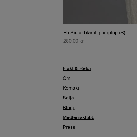
Fb Sister blårutig croptop (S)
Pris
280,00 kr
Frakt & Retur
Om
Kontakt
Sälja
Blogg
Medlemsklubb
Press