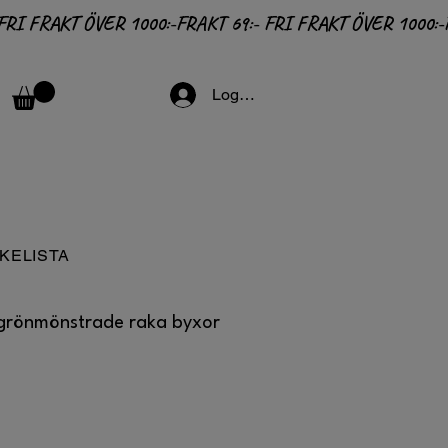
Logga in
KELISTA
 grönmönstrade raka byxor