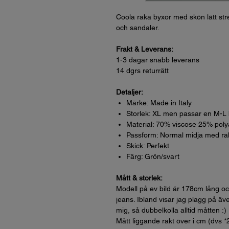
Coola raka byxor med skön lätt st
och sandaler.
Frakt & Leverans:
1-3 dagar snabb leverans
14 dgrs returrätt
Detaljer:
Märke: Made in Italy
Storlek: XL men passar en M-L 
Material: 70% viscose 25% po
Passform: Normal midja med rak
Skick: Perfekt
Färg: Grön/svart
Mått & storlek:
Modell på ev bild är 178cm lång oc
jeans. Ibland visar jag plagg på äve
mig, så dubbelkolla alltid måtten :)
Mått liggande rakt över i cm (dvs *