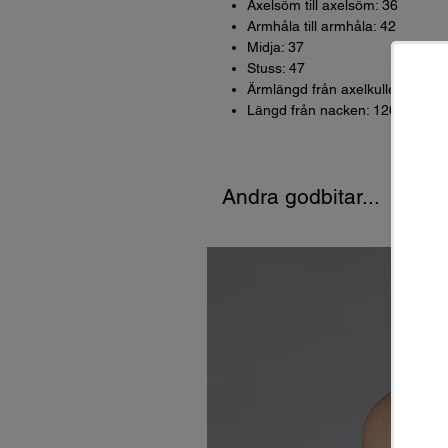
Axelsöm till axelsöm: 36
Armhåla till armhåla: 42
Midja: 37
Stuss: 47
Ärmlängd från axelkullen: -
Längd från nacken: 126
Andra godbitar...