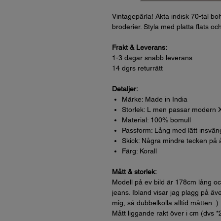
Vintagepärla! Äkta indisk 70-tal bo
broderier. Styla med platta flats oc
Frakt & Leverans:
1-3 dagar snabb leverans
14 dgrs returrätt
Detaljer:
Märke: Made in India
Storlek: L men passar modern 
Material: 100% bomull
Passform: Lång med lätt insvän
Skick: Några mindre tecken på å
Färg: Korall
Mått & storlek:
Modell på ev bild är 178cm lång oc
jeans. Ibland visar jag plagg på äve
mig, så dubbelkolla alltid måtten :)
Mått liggande rakt över i cm (dvs *