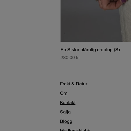
Fb Sister blårutig croptop (S)
Pris
280,00 kr
Frakt & Retur
Om
Kontakt
Sälja
Blogg
Medlemsklubb