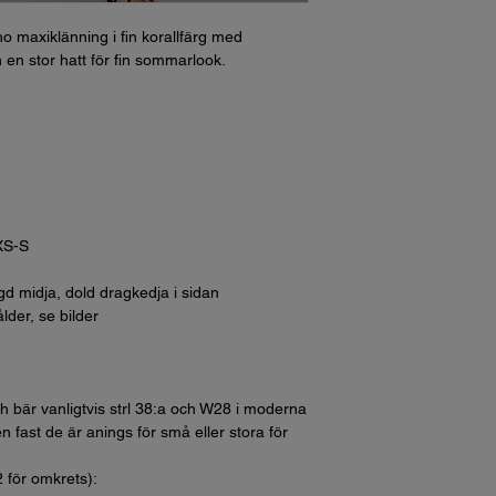
ho maxiklänning i fin korallfärg med
h en stor hatt för fin sommarlook.
XS-S
gd midja, dold dragkedja i sidan
lder, se bilder
h bär vanligtvis strl 38:a och W28 i moderna
n fast de är anings för små eller stora för
2 för omkrets):