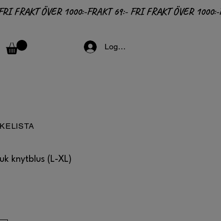
Logga in
KELISTA
uk knytblus (L-XL)