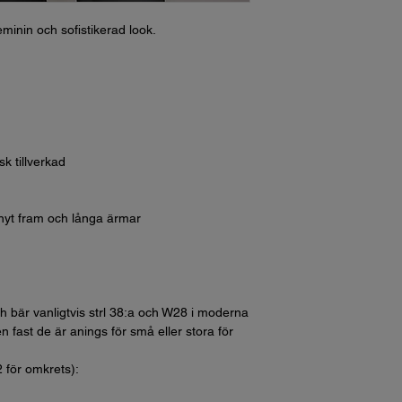
minin och sofistikerad look.
k tillverkad
nyt fram och långa ärmar
h bär vanligtvis strl 38:a och W28 i moderna
n fast de är anings för små eller stora för
2 för omkrets):