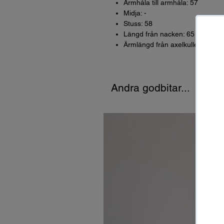
Armhåla till armhåla: 57
Midja: -
Stuss: 58
Längd från nacken: 65
Ärmlängd från axelkullen: 62
Andra godbitar...