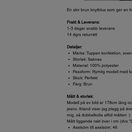
En skir brun knytblus som ger en fe
Frakt & Leverans:
1-3 dagar snabb leverans
14 dgrs returrätt
Detaljer:
Märke: Tuppen konfektion, svens
Storlek: Saknas
Material: 100% polyester
Passform: Rymlig modell med k
Skick: Perfekt
Färg: Brun
Mått & storlek:
Modell på ev bild är 178cm lång oc
jeans. Ibland visar jag plagg på äve
mig, så dubbelkolla alltid måtten :)
Mått liggande rakt över i cm (dvs *
Axelsöm till axelsöm: 46