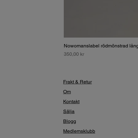
Nowomanslabel rödmönstrad lång
Pris
350,00 kr
Frakt & Retur
Om
Kontakt
Sälja
Blogg
Medlemsklubb