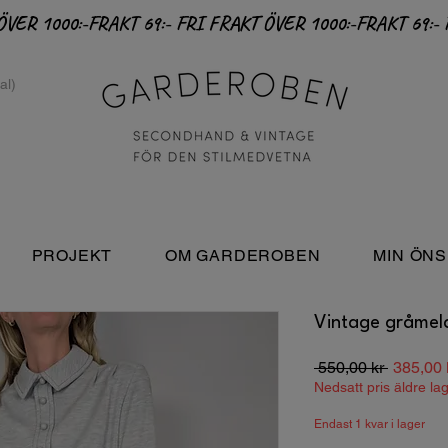
PROJEKT
OM GARDEROBEN
MIN ÖNS
Vintage gråmela
Ordinari
 550,00 kr 
385,00 
pris
Nedsatt pris äldre la
Endast 1 kvar i lager