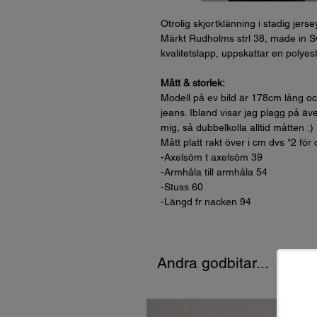
Otrolig skjortklänning i stadig jer
Märkt Rudholms strl 38, made in 
kvalitetslapp, uppskattar en polyeste
Mått & storlek:
Modell på ev bild är 178cm lång oc
jeans. Ibland visar jag plagg på äve
mig, så dubbelkolla alltid måtten :)
Mått platt rakt över i cm dvs *2 för
-Axelsöm t axelsöm 39
-Armhåla till armhåla 54
-Stuss 60
-Längd fr nacken 94
Andra godbitar...