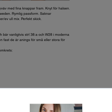
seyväv med fina knappar fram. Knyt för halsen.
Sweden. Rymlig passform. Saknar
r/ev ull mix. Perfekt skick.
h bär vanligtvis strl 38:a och W28 i moderna
n fast de är anings för små eller stora för
 omkrets: