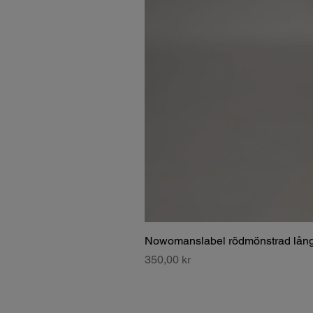
Nowomanslabel rödmönstrad lång
Pris
350,00 kr