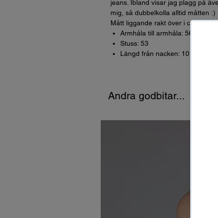
jeans. Ibland visar jag plagg på äve
mig, så dubbelkolla alltid måtten :)
Mått liggande rakt över i cm (dvs *
Armhåla till armhåla: 56
Stuss: 53
Längd från nacken: 101
Andra godbitar...