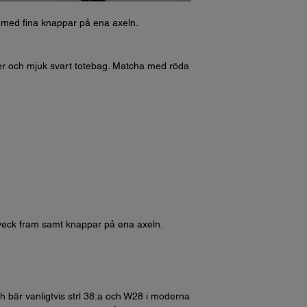
tt med fina knappar på ena axeln.
er och mjuk svart totebag. Matcha med röda
 veck fram samt knappar på ena axeln.
h bär vanligtvis strl 38:a och W28 i moderna