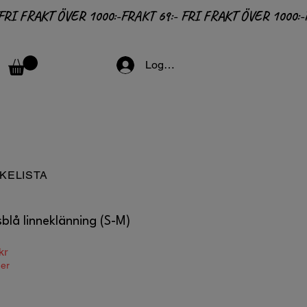
Logga in
KELISTA
blå linneklänning (S-M)
e
Reapris
kr
ger