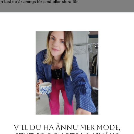
n fast de är anings för små eller stora för
2 för omkrets):