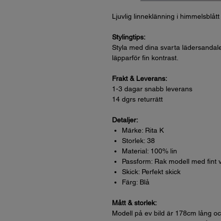
Ljuvlig linneklänning i himmelsblå
Stylingtips:
Styla med dina svarta lädersandal
läpparför fin kontrast.
Frakt & Leverans:
1-3 dagar snabb leverans
14 dgrs returrätt
Detaljer:
Märke: Rita K
Storlek: 38
Material: 100% lin
Passform: Rak modell med fint
Skick: Perfekt skick
Färg: Blå
Mått & storlek:
Modell på ev bild är 178cm lång oc