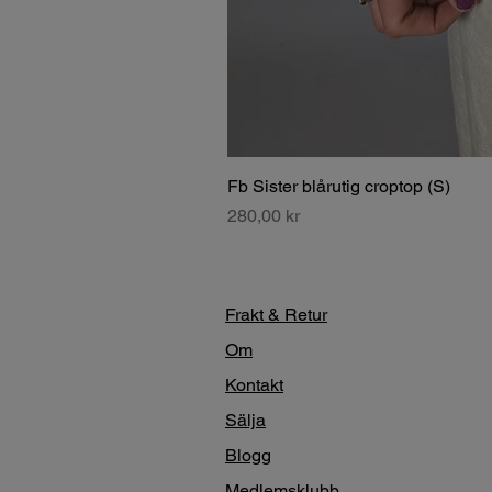
Fb Sister blårutig croptop (S)
Pris
280,00 kr
Frakt & Retur
Om
Kontakt
Sälja
Blogg
Medlemsklubb