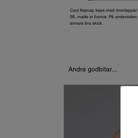
Cool flapcap keps med öronlappar i 
56, made in france. På undersidan 
annars bra skick.
Andra godbitar...