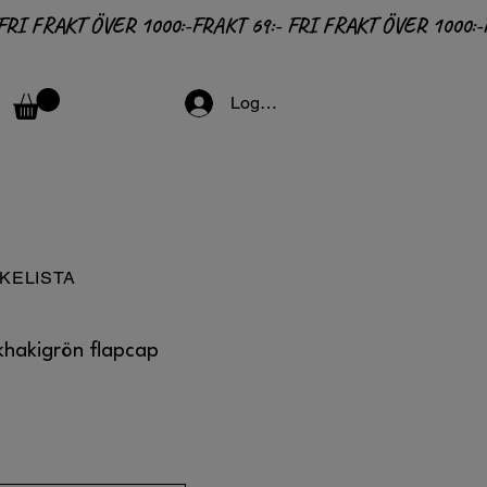
Logga in
KELISTA
khakigrön flapcap