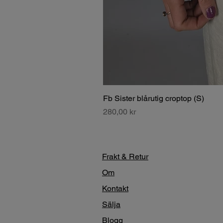
Fb Sister blårutig croptop (S)
Pris
280,00 kr
Frakt & Retur
Om
Kontakt
Sälja
Blogg