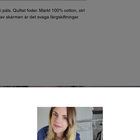
päls. Quiltat foder. Märkt 100% cotton, strl
av skärmen är det svaga färgskiftningar