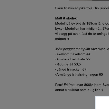
Skön finstickad piketröja i fin ljusb
Mått & storlek:
Modell på ev bild är 189cm lång och 
byxor. Modellen har midjemått 87c
vi plagg på även fast de är anings f
måtten :)
Mått plagget mätt platt rakt över i 
-Axelsöm t axelsöm 44
-Armhåla t armhåla 55
-Ribb nertill 53,5
-Längd fr nacken 67
-Ärmlängd fr halsringningen 65
Psst! Fri frakt över 800kr inom Sve
annat cirkulerat som du gillar :)