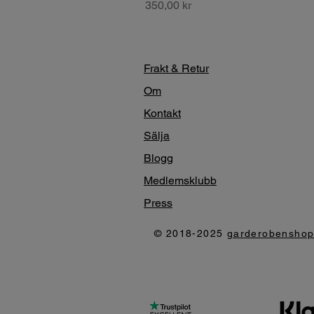
Pris
350,00 kr
Frakt & Retur
Om
Kontakt
Sälja
Blogg
Medlemsklubb
Press
© 2018-2025
garderobensho