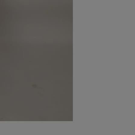
Monki svart mockakjol (S)