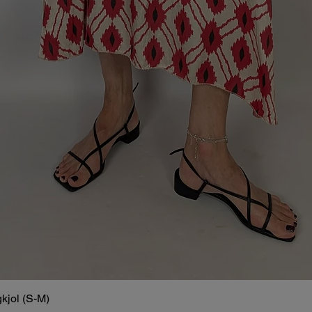
kjol (S-M)