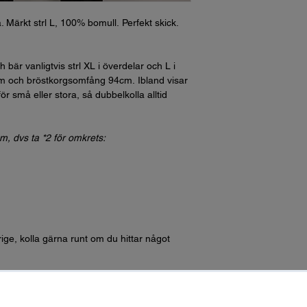
lå. Märkt strl L, 100% bomull. Perfekt skick.
bär vanligtvis strl XL i överdelar och L i
m och bröstkorgsomfång 94cm. Ibland visar
ör små eller stora, så dubbelkolla alltid
cm, dvs ta *2 för omkrets:
rige, kolla gärna runt om du hittar något