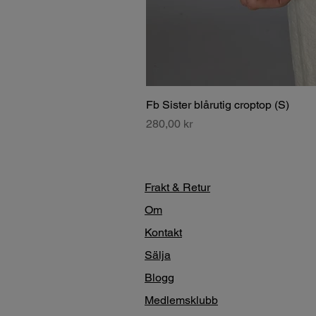
Fb Sister blårutig croptop (S)
Pris
280,00 kr
Frakt & Retur
Om
Kontakt
Sälja
Blogg
Medlemsklubb