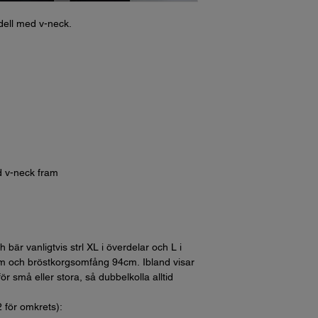
dell med v-neck.
d v-neck fram
bär vanligtvis strl XL i överdelar och L i
m och bröstkorgsomfång 94cm. Ibland visar
ör små eller stora, så dubbelkolla alltid
2 för omkrets):