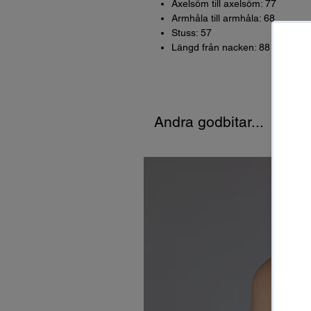
Axelsöm till axelsöm: 77
Armhåla till armhåla: 68
Stuss: 57
Längd från nacken: 88
Andra godbitar...