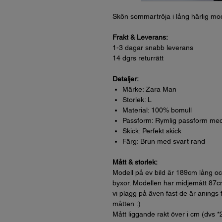
Skön sommartröja i lång härlig mo
Frakt & Leverans:
1-3 dagar snabb leverans
14 dgrs returrätt
Detaljer:
Märke: Zara Man
Storlek: L
Material: 100% bomull
Passform: Rymlig passform me
Skick: Perfekt skick
Färg: Brun med svart rand
Mått & storlek:
Modell på ev bild är 189cm lång och 
byxor. Modellen har midjemått 87c
vi plagg på även fast de är anings f
måtten :)
Mått liggande rakt över i cm (dvs *