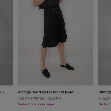
-L)
Vintage svart kjol i crochet (S-M)
Vintage
Regulær pris
Salgspris
Regulæ
420,00 SEK
294,00 SEK
340,0
Nedsatt pris äldre lager
Nedsatt 