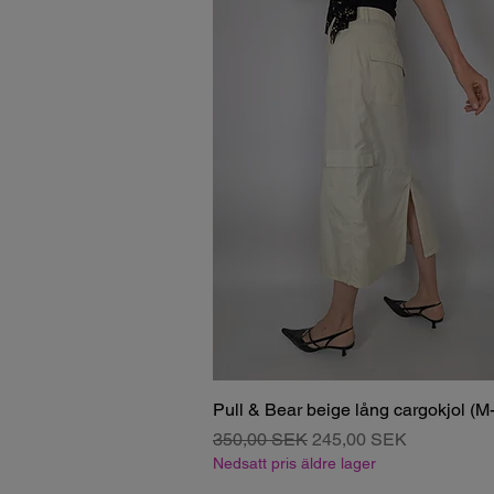
Pull & Bear beige lång cargokjol (M
Regulær pris
Salgspris
350,00 SEK
245,00 SEK
Nedsatt pris äldre lager