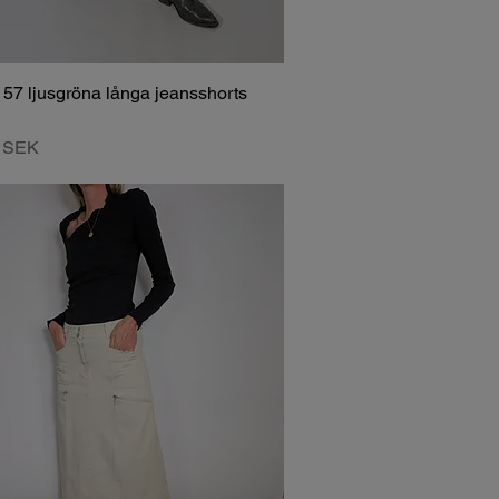
157 ljusgröna långa jeansshorts
0 SEK