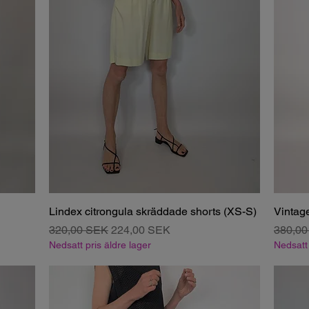
Lindex citrongula skräddade shorts (XS-S)
Vintage
Regulær pris
Salgspris
Regulæ
320,00 SEK
224,00 SEK
380,0
Nedsatt pris äldre lager
Nedsatt 