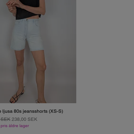
 ljusa 80s jeansshorts (XS-S)
r pris
Salgspris
0 SEK
238,00 SEK
pris äldre lager