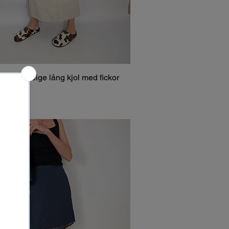
 00-tal beige lång kjol med fickor
0 SEK