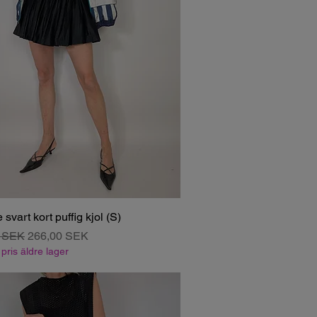
 svart kort puffig kjol (S)
r pris
Salgspris
0 SEK
266,00 SEK
pris äldre lager