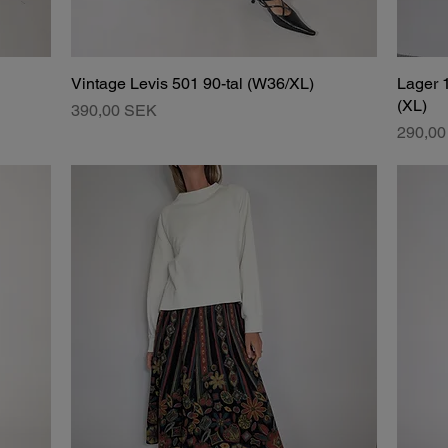
Vintage Levis 501 90-tal (W36/XL)
Lager 
(XL)
Pris
390,00 SEK
Pris
290,0