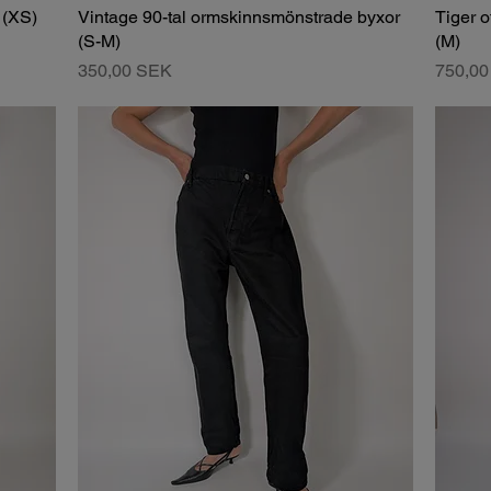
 (XS)
Vintage 90-tal ormskinnsmönstrade byxor
Tiger 
(S-M)
(M)
Pris
Pris
350,00 SEK
750,0