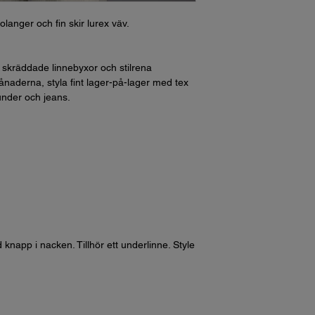
langer och fin skir lurex väv.
skräddade linnebyxor och stilrena
månaderna, styla fint lager-på-lager med tex
 under och jeans.
napp i nacken. Tillhör ett underlinne. Style