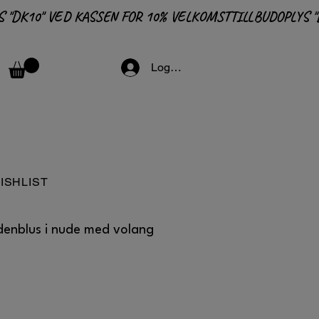
Logga in
ISHLIST
enblus i nude med volang