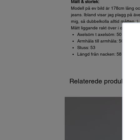
Mått & storlek:
Modell på ev bild är 178cm lång oc
jeans. Ibland visar jag plagg på äve
mig, så dubbelkolla alltid måtten :)
Mått liggande rakt över i cm (dvs *
Axelsöm t axelsöm: 50
Armhåla till armhåla: 50
Stuss: 53
Längd från nacken: 58
Relaterede produkter