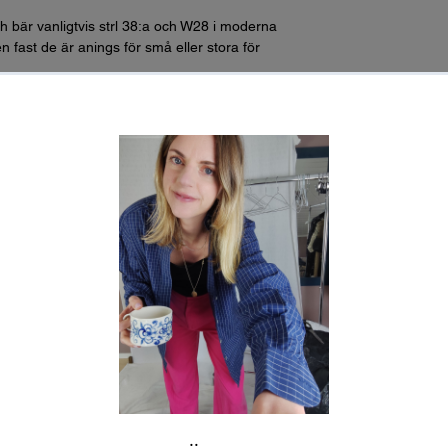
h bär vanligtvis strl 38:a och W28 i moderna
n fast de är anings för små eller stora för
2 för omkrets):