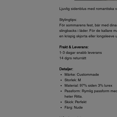
Ljuvlig sidenblus med romantiska vo
Stylingtips:
Fö
r sommarens fest, bär med dina 
slingbacks i läder. För de kallare 
en krispig skjorta eller longsleeve
Frakt & Leverans:
1-3 dagar snabb leverans
14 dgrs returrätt
Detaljer:
Märke: Custommade
Storlek: M
Material: 97% siden 3% lurex
Passform: Rymlig passform med k
heter Ritta.
Skick: Perfekt
Färg: Nude