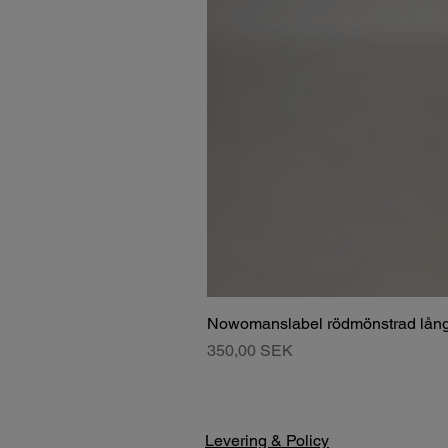
Nowomanslabel rödmönstrad lång
Pris
350,00 SEK
Levering & Policy