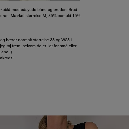
keblå med påsyede bånd og broderi. Bred
foran. Mærket størrelse M, 85% bomuld 15%
 og bærer normalt størrelse 38 og W28 i
g tøj frem, selvom de er lidt for små eller
ålene :)
omkreds: