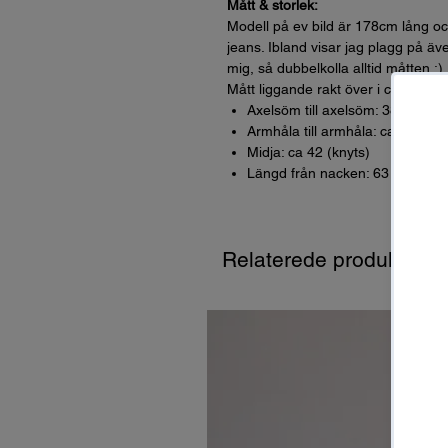
Mått & storlek:
Modell på ev bild är 178cm lång oc
jeans. Ibland visar jag plagg på äve
mig, så dubbelkolla alltid måtten :)
Mått liggande rakt över i cm (dvs *
Axelsöm till axelsöm: 38
Armhåla till armhåla: ca 46
Midja: ca 42 (knyts)
Längd från nacken: 63
Relaterede produkter