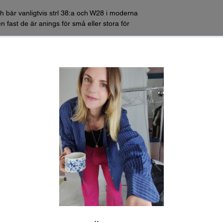
h bär vanligtvis strl 38:a och W28 i moderna
n fast de är anings för små eller stora för
2 för omkrets):