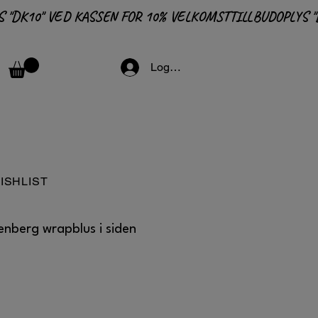
Logga in
ISHLIST
enberg wrapblus i siden